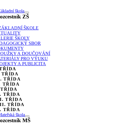
ákladní škola
ozcestník ZŠ
ZÁKLADNÍ ŠKOLE
TUALITY
LERIE ŠKOLY
DAGOGICKÝ SBOR
OKUMENTY
OUŽKY A DOUČOVÁNÍ
TERIÁLY PRO VÝUKU
OJEKTY A PUBLICITA
 TŘÍDA
. TŘÍDA
I. TŘÍDA
. TŘÍDA
 TŘÍDA
. TŘÍDA
I. TŘÍDA
II. TŘÍDA
. TŘÍDA
ateřská škola
ozcestník MŠ