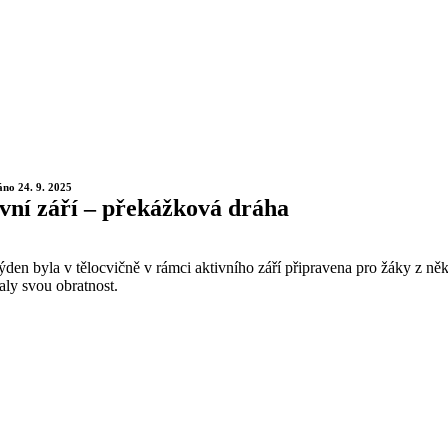
áno 24. 9. 2025
vní září – překážková dráha
ýden byla v tělocvičně v rámci aktivního září připravena pro žáky z něk
aly svou obratnost.