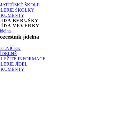
MATEŘSKÉ ŠKOLE
LERIE ŠKOLKY
OKUMENTY
ŘÍDA BERUŠKY
ŘÍDA VEVERKY
ídelna
ozcestník jídelna
DELNÍČEK
JÍDELNĚ
LEŽITÉ INFORMACE
LERIE JÍDEL
OKUMENTY