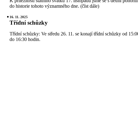
K příležitosti státního svátku 17. listopadu jsme se s dětmi ponořili
do historie tohoto významného dne. (číst dále)
16. 11. 2025
Třídní schůzky
Třídní schůzky: Ve středu 26. 11. se konají třídní schůzky od 15:0
do 16:30 hodin.