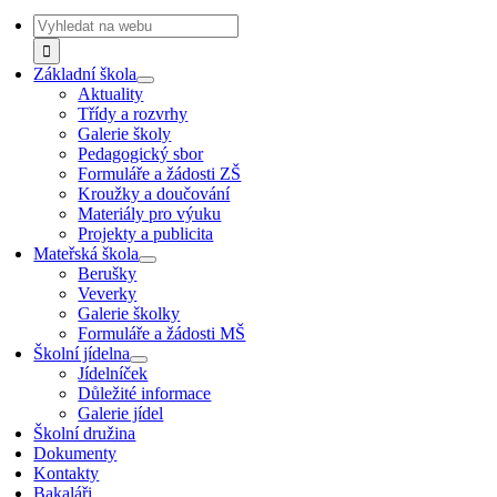
Navigation
Search
for:
Základní škola
Aktuality
Třídy a rozvrhy
Galerie školy
Pedagogický sbor
Formuláře a žádosti ZŠ
Kroužky a doučování
Materiály pro výuku
Projekty a publicita
Mateřská škola
Berušky
Veverky
Galerie školky
Formuláře a žádosti MŠ
Školní jídelna
Jídelníček
Důležité informace
Galerie jídel
Školní družina
Dokumenty
Kontakty
Bakaláři