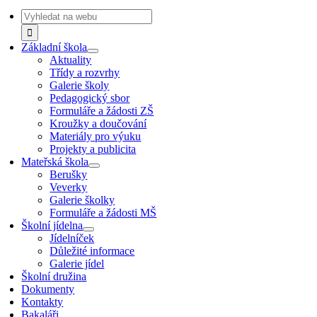
Navigation
Search
for:
Základní škola
Aktuality
Třídy a rozvrhy
Galerie školy
Pedagogický sbor
Formuláře a žádosti ZŠ
Kroužky a doučování
Materiály pro výuku
Projekty a publicita
Mateřská škola
Berušky
Veverky
Galerie školky
Formuláře a žádosti MŠ
Školní jídelna
Jídelníček
Důležité informace
Galerie jídel
Školní družina
Dokumenty
Kontakty
Bakaláři