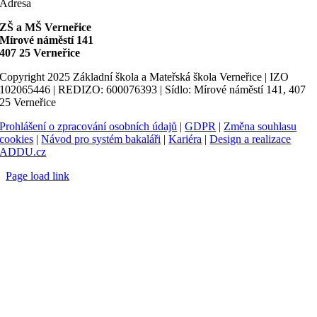
Adresa
ZŠ a MŠ Verneřice
Mírové náměstí 141
407 25 Verneřice
Copyright 2025 Základní škola a Mateřská škola Verneřice | IZO
102065446 | REDIZO: 600076393 | Sídlo: Mírové náměstí 141, 407
25 Verneřice
Prohlášení o zpracování osobních údajů
|
GDPR
|
Změna souhlasu
cookies
|
Návod pro systém bakaláři
|
Kariéra
|
Design a realizace
ADDU.cz
Page load link
Go
to
Top