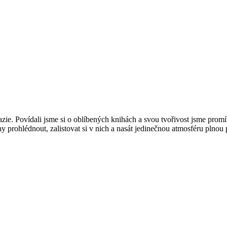
zie. Povídali jsme si o oblíbených knihách a svou tvořivost jsme promít
hy prohlédnout, zalistovat si v nich a nasát jedinečnou atmosféru plno