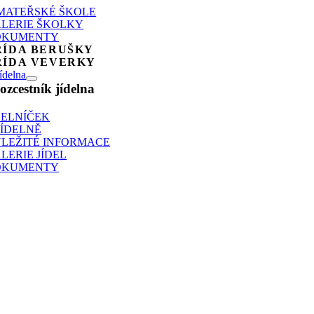
MATEŘSKÉ ŠKOLE
LERIE ŠKOLKY
OKUMENTY
ŘÍDA BERUŠKY
ŘÍDA VEVERKY
ídelna
ozcestník jídelna
DELNÍČEK
JÍDELNĚ
LEŽITÉ INFORMACE
LERIE JÍDEL
OKUMENTY