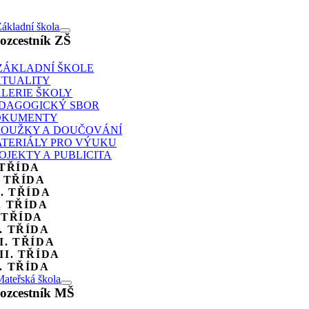
ákladní škola
ozcestník ZŠ
ZÁKLADNÍ ŠKOLE
TUALITY
LERIE ŠKOLY
DAGOGICKÝ SBOR
OKUMENTY
OUŽKY A DOUČOVÁNÍ
TERIÁLY PRO VÝUKU
OJEKTY A PUBLICITA
 TŘÍDA
. TŘÍDA
I. TŘÍDA
. TŘÍDA
 TŘÍDA
. TŘÍDA
I. TŘÍDA
II. TŘÍDA
. TŘÍDA
ateřská škola
ozcestník MŠ