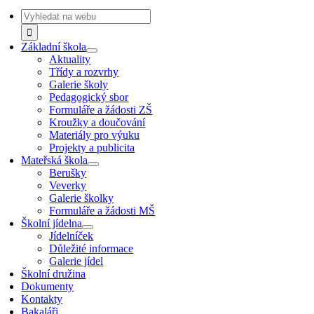
Navigation
Search
for:
Základní škola
Aktuality
Třídy a rozvrhy
Galerie školy
Pedagogický sbor
Formuláře a žádosti ZŠ
Kroužky a doučování
Materiály pro výuku
Projekty a publicita
Mateřská škola
Berušky
Veverky
Galerie školky
Formuláře a žádosti MŠ
Školní jídelna
Jídelníček
Důležité informace
Galerie jídel
Školní družina
Dokumenty
Kontakty
Bakaláři