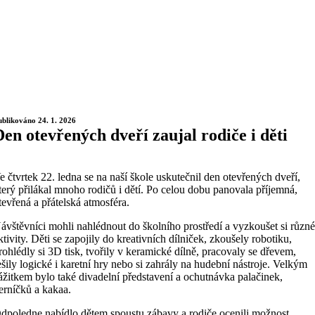
ublikováno 24. 1. 2026
Den otevřených dveří zaujal rodiče i děti
e čtvrtek 22. ledna se na naší škole uskutečnil den otevřených dveří,
terý přilákal mnoho rodičů i dětí. Po celou dobu panovala příjemná,
tevřená a přátelská atmosféra.
ávštěvníci mohli nahlédnout do školního prostředí a vyzkoušet si různ
ktivity. Děti se zapojily do kreativních dílniček, zkoušely robotiku,
rohlédly si 3D tisk, tvořily v keramické dílně, pracovaly se dřevem,
ešily logické i karetní hry nebo si zahrály na hudební nástroje. Velkým
ážitkem bylo také divadelní představení a ochutnávka palačinek,
erníčků a kakaa.
dpoledne nabídlo dětem spoustu zábavy a rodiče ocenili možnost