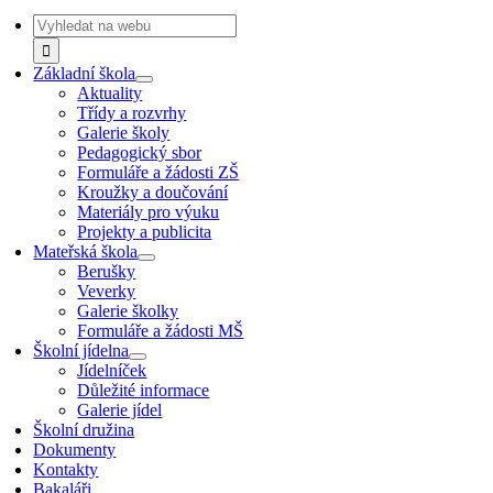
Navigation
Search
for:
Základní škola
Aktuality
Třídy a rozvrhy
Galerie školy
Pedagogický sbor
Formuláře a žádosti ZŠ
Kroužky a doučování
Materiály pro výuku
Projekty a publicita
Mateřská škola
Berušky
Veverky
Galerie školky
Formuláře a žádosti MŠ
Školní jídelna
Jídelníček
Důležité informace
Galerie jídel
Školní družina
Dokumenty
Kontakty
Bakaláři