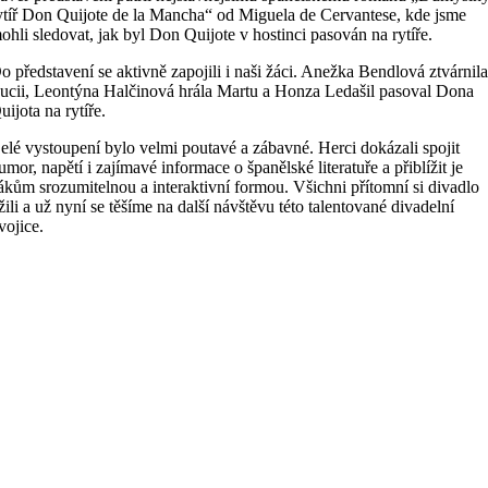
ytíř Don Quijote de la Mancha“ od Miguela de Cervantese, kde jsme
ohli sledovat, jak byl Don Quijote v hostinci pasován na rytíře.
o představení se aktivně zapojili i naši žáci. Anežka Bendlová ztvárnil
ucii, Leontýna Halčinová hrála Martu a Honza Ledašil pasoval Dona
uijota na rytíře.
elé vystoupení bylo velmi poutavé a zábavné. Herci dokázali spojit
umor, napětí i zajímavé informace o španělské literatuře a přiblížit je
ákům srozumitelnou a interaktivní formou. Všichni přítomní si divadlo
žili a už nyní se těšíme na další návštěvu této talentované divadelní
vojice.