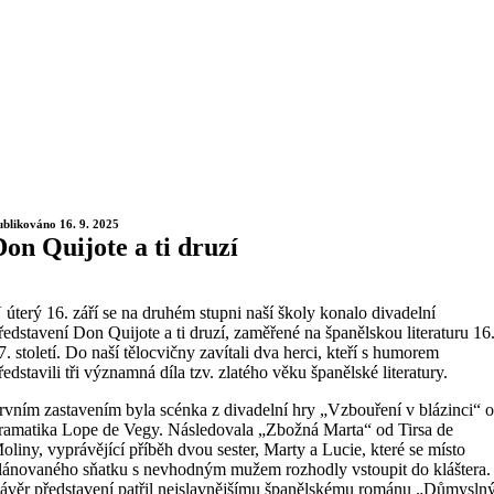
ublikováno 16. 9. 2025
Don Quijote a ti druzí
 úterý 16. září se na druhém stupni naší školy konalo divadelní
ředstavení Don Quijote a ti druzí, zaměřené na španělskou literaturu 16
7. století. Do naší tělocvičny zavítali dva herci, kteří s humorem
ředstavili tři významná díla tzv. zlatého věku španělské literatury.
rvním zastavením byla scénka z divadelní hry „Vzbouření v blázinci“ 
ramatika Lope de Vegy. Následovala „Zbožná Marta“ od Tirsa de
oliny, vyprávějící příběh dvou sester, Marty a Lucie, které se místo
lánovaného sňatku s nevhodným mužem rozhodly vstoupit do kláštera.
ávěr představení patřil nejslavnějšímu španělskému románu „Důmysln