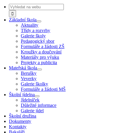
Navigation
Search
for:
Základní škola
Aktuality
Třídy a rozvrhy
Galerie školy
Pedagogický sbor
Formuláře a žádosti ZŠ
Kroužky a doučování
Materiály pro výuku
Projekty a publicita
Mateřská škola
Berušky
Veverky
Galerie školky
Formuláře a žádosti MŠ
Školní jídelna
Jídelníček
Důležité informace
Galerie jídel
Školní družina
Dokumenty
Kontakty
Bakaláři