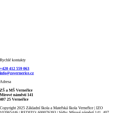
Rychlé kontakty
+420 412 559 063
info@zsvernerice.cz
Adresa
ZŠ a MŠ Verneřice
Mírové náměstí 141
407 25 Verneřice
Copyright 2025 Základní škola a Mateřská škola Verneřice | IZO
102065446 | REDIZO: 600076393 | Sídlo: Mírové náměstí 141, 407