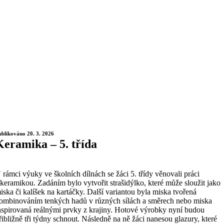
ublikováno 20. 3. 2026
Keramika – 5. třída
 rámci výuky ve školních dílnách se žáci 5. třídy věnovali práci
 keramikou. Zadáním bylo vytvořit strašidýlko, které může sloužit jako
iska či kalíšek na kartáčky. Další variantou byla miska tvořená
ombinováním tenkých hadů v různých sílách a směrech nebo miska
nspirovaná reálnými prvky z krajiny. Hotové výrobky nyní budou
řibližně tři týdny schnout. Následně na ně žáci nanesou glazury, které