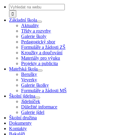
Navigation
Search
for:
Základní škola
Aktuality
Třídy a rozvrhy
Galerie školy
Pedagogický sbor
Formuláře a žádosti ZŠ
Kroužky a doučování
Materiály pro výuku
Projekty a publicita
Mateřská škola
Berušky
Veverky
Galerie školky
Formuláře a žádosti MŠ
Školní jídelna
Jídelníček
Důležité informace
Galerie jídel
Školní družina
Dokumenty
Kontakty
Bakaláři