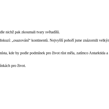
le nichž pak zkoumali tvary světadílů.
diskuzí: „osazování“ kontinentů. Nejvyšší pohoří jsme znázornili velký
místa, kde by podle podmínek pro život růst měla, zatímco Antarktida a
ínkách pro život.