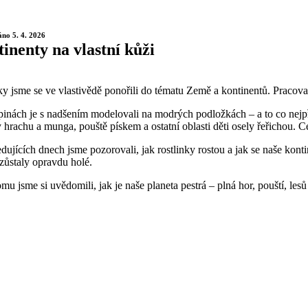
no 5. 4. 2026
inenty na vlastní kůži
y jsme se ve vlastivědě ponořili do tématu Země a kontinentů. Pracov
inách je s nadšením modelovali na modrých podložkách – a to co nejpřes
hrachu a munga, pouště pískem a ostatní oblasti děti osely řeřichou. C
dujících dnech jsme pozorovali, jak rostlinky rostou a jak se naše kont
 zůstaly opravdu holé.
mu jsme si uvědomili, jak je naše planeta pestrá – plná hor, pouští, le