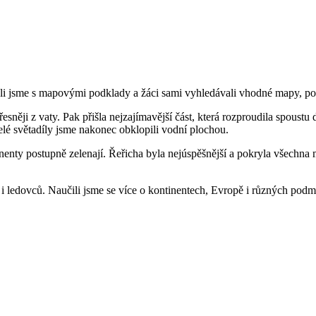
ali jsme s mapovými podklady a žáci sami vyhledávali vhodné mapy, pod
něji z vaty. Pak přišla nejzajímavější část, která rozproudila spoustu 
elé světadíly jsme nakonec obklopili vodní plochou.
inenty postupně zelenají. Řeřicha byla nejúspěšnější a pokryla všechna 
sů i ledovců. Naučili jsme se více o kontinentech, Evropě i různých podm