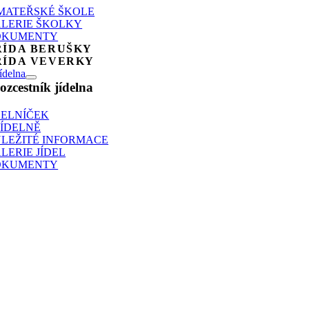
MATEŘSKÉ ŠKOLE
LERIE ŠKOLKY
OKUMENTY
ŘÍDA BERUŠKY
ŘÍDA VEVERKY
ídelna
ozcestník jídelna
DELNÍČEK
JÍDELNĚ
LEŽITÉ INFORMACE
LERIE JÍDEL
OKUMENTY