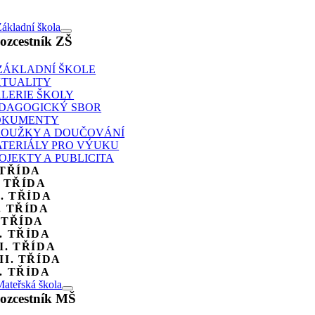
ákladní škola
ozcestník ZŠ
ZÁKLADNÍ ŠKOLE
TUALITY
LERIE ŠKOLY
DAGOGICKÝ SBOR
OKUMENTY
OUŽKY A DOUČOVÁNÍ
TERIÁLY PRO VÝUKU
OJEKTY A PUBLICITA
 TŘÍDA
. TŘÍDA
I. TŘÍDA
. TŘÍDA
 TŘÍDA
. TŘÍDA
I. TŘÍDA
II. TŘÍDA
. TŘÍDA
ateřská škola
ozcestník MŠ