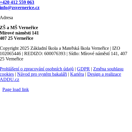
+420 412 559 063
info@zsvernerice.cz
Adresa
ZŠ a MŠ Verneřice
Mírové náměstí 141
407 25 Verneřice
Copyright 2025 Základní škola a Mateřská škola Verneřice | IZO
102065446 | REDIZO: 600076393 | Sídlo: Mírové náměstí 141, 407
25 Verneřice
Prohlášení o zpracování osobních údajů
|
GDPR
|
Změna souhlasu
cookies
|
Návod pro systém bakaláři
|
Kariéra
|
Design a realizace
ADDU.cz
Page load link
Go
to
Top