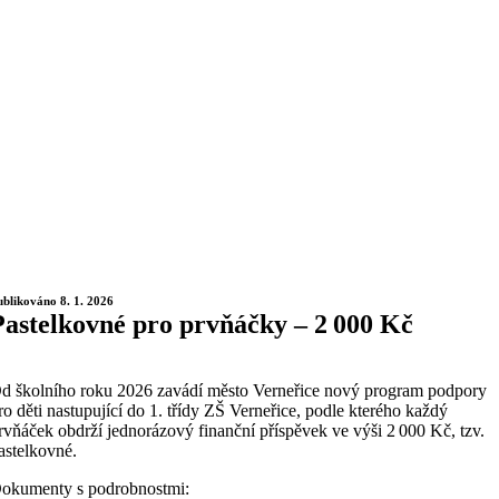
ublikováno 8. 1. 2026
Pastelkovné pro prvňáčky – 2 000 Kč
d školního roku 2026 zavádí město Verneřice nový program podpory
ro děti nastupující do 1. třídy ZŠ Verneřice, podle kterého každý
rvňáček obdrží jednorázový finanční příspěvek ve výši 2 000 Kč, tzv.
astelkovné.
okumenty s podrobnostmi: