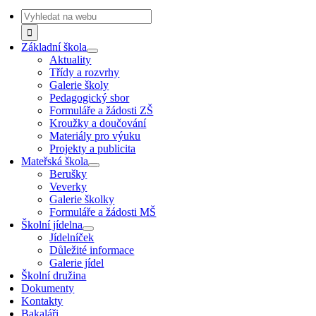
Navigation
Search
for:
Základní škola
Aktuality
Třídy a rozvrhy
Galerie školy
Pedagogický sbor
Formuláře a žádosti ZŠ
Kroužky a doučování
Materiály pro výuku
Projekty a publicita
Mateřská škola
Berušky
Veverky
Galerie školky
Formuláře a žádosti MŠ
Školní jídelna
Jídelníček
Důležité informace
Galerie jídel
Školní družina
Dokumenty
Kontakty
Bakaláři