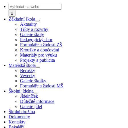
Navigation
Search
for:
Základní škola
Aktuality
Třídy a rozvrhy
Galerie školy
Pedagogický sbor
Formuláře a žádosti ZŠ
Kroužky a doučování
Materiály pro výuku
Projekty a publicita
Mateřská škola
Berušky
Veverky
Galerie školky
Formuláře a žádosti MŠ
Školní jídelna
Jídelníček
Důležité informace
Galerie jídel
Školní družina
Dokumenty
Kontakty
Bakaláři