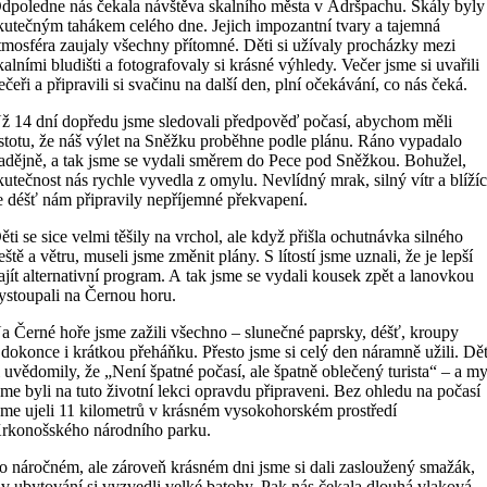
dpoledne nás čekala návštěva skalního města v Adršpachu. Skály byly
kutečným tahákem celého dne. Jejich impozantní tvary a tajemná
tmosféra zaujaly všechny přítomné. Děti si užívaly procházky mezi
kalními bludišti a fotografovaly si krásné výhledy. Večer jsme si uvařili
ečeři a připravili si svačinu na další den, plní očekávání, co nás čeká.
ž 14 dní dopředu jsme sledovali předpověď počasí, abychom měli
istotu, že náš výlet na Sněžku proběhne podle plánu. Ráno vypadalo
adějně, a tak jsme se vydali směrem do Pece pod Sněžkou. Bohužel,
kutečnost nás rychle vyvedla z omylu. Nevlídný mrak, silný vítr a blížíc
e déšť nám připravily nepříjemné překvapení.
ěti se sice velmi těšily na vrchol, ale když přišla ochutnávka silného
eště a větru, museli jsme změnit plány. S lítostí jsme uznali, že je lepší
ajít alternativní program. A tak jsme se vydali kousek zpět a lanovkou
ystoupali na Černou horu.
a Černé hoře jsme zažili všechno – slunečné paprsky, déšť, kroupy
 dokonce i krátkou přeháňku. Přesto jsme si celý den náramně užili. Dět
i uvědomily, že „Není špatné počasí, ale špatně oblečený turista“ – a m
sme byli na tuto životní lekci opravdu připraveni. Bez ohledu na počasí
sme ujeli 11 kilometrů v krásném vysokohorském prostředí
rkonošského národního parku.
o náročném, ale zároveň krásném dni jsme si dali zasloužený smažák,
 v ubytování si vyzvedli velké batohy. Pak nás čekala dlouhá vlaková