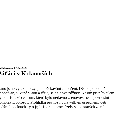
ublikováno 17. 6. 2026
Páťáci v Krkonoších
áno jsme vyrazili brzy, plní očekávání a nadšení. Děti si pohodlně
dpočívaly v kupé vlaku a těšily se na nové zážitky. Naším prvním cíle
ylo turistické centrum, které bylo nedávno zrenovované, a pevnostní
omplex Dobrošov. Prohlídka pevnosti byla velkým úspěchem, děti
adšeně poslouchaly o její historii a procházely se po starých zdech.