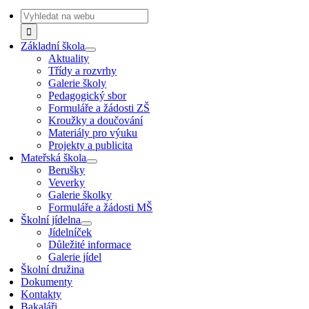
Navigation
Search
for:
Základní škola
Aktuality
Třídy a rozvrhy
Galerie školy
Pedagogický sbor
Formuláře a žádosti ZŠ
Kroužky a doučování
Materiály pro výuku
Projekty a publicita
Mateřská škola
Berušky
Veverky
Galerie školky
Formuláře a žádosti MŠ
Školní jídelna
Jídelníček
Důležité informace
Galerie jídel
Školní družina
Dokumenty
Kontakty
Bakaláři