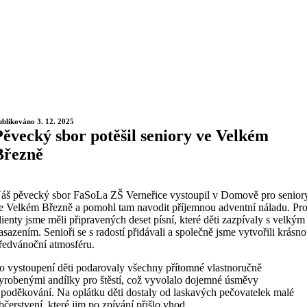
ublikováno 3. 12. 2025
Pěvecký sbor potěšil seniory ve Velkém
Březně
áš pěvecký sbor FaSoLa ZŠ Verneřice vystoupil v Domově pro senior
e Velkém Březně a pomohl tam navodit příjemnou adventní náladu. Pr
lienty jsme měli připravených deset písní, které děti zazpívaly s velkým
asazením. Senioři se s radostí přidávali a společně jsme vytvořili krásn
ředvánoční atmosféru.
o vystoupení děti podarovaly všechny přítomné vlastnoručně
yrobenými andílky pro štěstí, což vyvolalo dojemné úsměvy
 poděkování. Na oplátku děti dostaly od laskavých pečovatelek malé
bčerstvení, které jim po zpívání přišlo vhod.