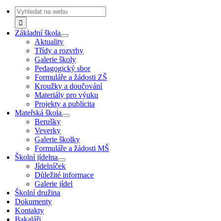
Navigation
Search
for:
Základní škola
Aktuality
Třídy a rozvrhy
Galerie školy
Pedagogický sbor
Formuláře a žádosti ZŠ
Kroužky a doučování
Materiály pro výuku
Projekty a publicita
Mateřská škola
Berušky
Veverky
Galerie školky
Formuláře a žádosti MŠ
Školní jídelna
Jídelníček
Důležité informace
Galerie jídel
Školní družina
Dokumenty
Kontakty
Bakaláři