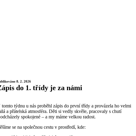
ublikováno 8. 2. 2026
Zápis do 1. třídy je za námi
 tomto týdnu u nás proběhl zápis do první třídy a provázela ho velmi
ilá a přátelská atmosféra. Děti si vedly skvěle, pracovaly s chutí
 odcházely spokojené – a my máme velkou radost.
ěšíme se na společnou cestu v prostředí, kde: