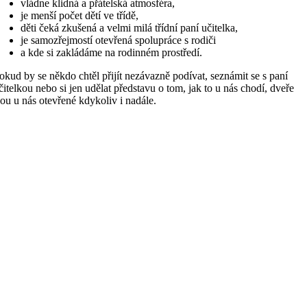
vládne klidná a přátelská atmosféra,
je menší počet dětí ve třídě,
děti čeká zkušená a velmi milá třídní paní učitelka,
je samozřejmostí otevřená spolupráce s rodiči
a kde si zakládáme na rodinném prostředí.
okud by se někdo chtěl přijít nezávazně podívat, seznámit se s paní
čitelkou nebo si jen udělat představu o tom, jak to u nás chodí, dveře
sou u nás otevřené kdykoliv i nadále.